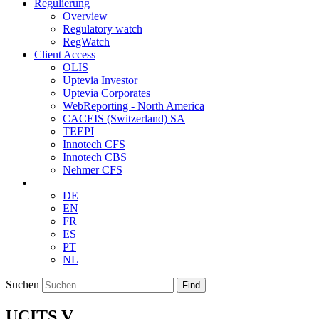
Regulierung
Overview
Regulatory watch
RegWatch
Client Access
OLIS
Uptevia Investor
Uptevia Corporates
WebReporting - North America
CACEIS (Switzerland) SA
TEEPI
Innotech CFS
Innotech CBS
Nehmer CFS
DE
EN
FR
ES
PT
NL
Suchen
Find
UCITS V