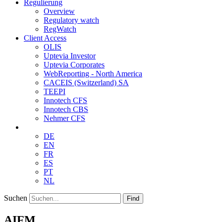
Regulierung
Overview
Regulatory watch
RegWatch
Client Access
OLIS
Uptevia Investor
Uptevia Corporates
WebReporting - North America
CACEIS (Switzerland) SA
TEEPI
Innotech CFS
Innotech CBS
Nehmer CFS
DE
EN
FR
ES
PT
NL
Suchen
Find
AIFM