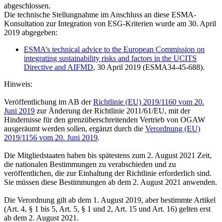
abgeschlossen.
Die technische Stellungnahme im Anschluss an diese ESMA-
Konsultation zur Integration von ESG-Kriterien wurde am 30. April
2019 abgegeben:
ESMA’s technical advice to the European Commission on
integrating sustainability risks and factors in the UCITS
Directive and AIFMD
, 30 April 2019 (ESMA34-45-688).
Hinweis:
Veröffentlichung im AB der
Richtlinie (EU) 2019/1160 vom 20.
Juni 2019
zur Änderung der Richtlinie 2011/61/EU, mit der
Hindernisse für den grenzüberschreitenden Vertrieb von OGAW
ausgeräumt werden sollen, ergänzt durch die
Verordnung (EU)
2019/1156 vom 20. Juni 2019
.
Die Mitgliedstaaten haben bis spätestens zum 2. August 2021 Zeit,
die nationalen Bestimmungen zu verabschieden und zu
veröffentlichen, die zur Einhaltung der Richtlinie erforderlich sind.
Sie müssen diese Bestimmungen ab dem 2. August 2021 anwenden.
Die Verordnung gilt ab dem 1. August 2019, aber bestimmte Artikel
(Art. 4, § 1 bis 5, Art. 5, § 1 und 2, Art. 15 und Art. 16) gelten erst
ab dem 2. August 2021.