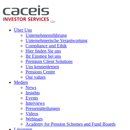
Über Uns
Unternehmensführung
Unternehmerische Verantwortung
Compliance und Ethik
Hier finden Sie uns
Ihr Einstieg bei uns
Premium Client Solutions
Uns kennenlernen
Pensions Centre
Our values
Medien
News
Insights
Events
Interviews
Pressemitteilungen
Videos
Webinars
Academy for Pension Schemes and Fund Boards
Lösungen