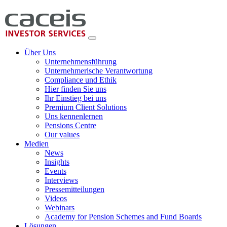
Über Uns
Unternehmensführung
Unternehmerische Verantwortung
Compliance und Ethik
Hier finden Sie uns
Ihr Einstieg bei uns
Premium Client Solutions
Uns kennenlernen
Pensions Centre
Our values
Medien
News
Insights
Events
Interviews
Pressemitteilungen
Videos
Webinars
Academy for Pension Schemes and Fund Boards
Lösungen