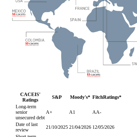
CACEIS'
S&P
Moody's*
FitchRatings*
Ratings
Long-term
senior
A+
A1
AA-
unsecured debt
Date of last
21/10/2025
21/04/2026
12/05/2026
review
Short-term