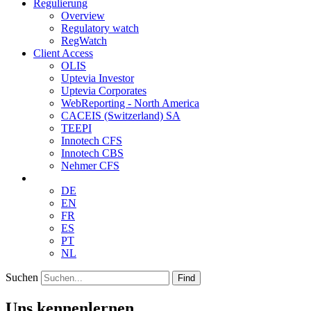
Regulierung
Overview
Regulatory watch
RegWatch
Client Access
OLIS
Uptevia Investor
Uptevia Corporates
WebReporting - North America
CACEIS (Switzerland) SA
TEEPI
Innotech CFS
Innotech CBS
Nehmer CFS
DE
EN
FR
ES
PT
NL
Suchen
Find
Uns kennenlernen