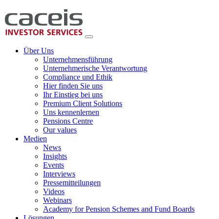
Über Uns
Unternehmensführung
Unternehmerische Verantwortung
Compliance und Ethik
Hier finden Sie uns
Ihr Einstieg bei uns
Premium Client Solutions
Uns kennenlernen
Pensions Centre
Our values
Medien
News
Insights
Events
Interviews
Pressemitteilungen
Videos
Webinars
Academy for Pension Schemes and Fund Boards
Lösungen