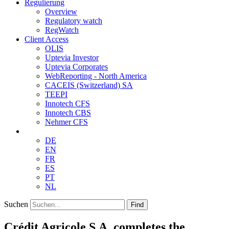
Regulierung
Overview
Regulatory watch
RegWatch
Client Access
OLIS
Uptevia Investor
Uptevia Corporates
WebReporting - North America
CACEIS (Switzerland) SA
TEEPI
Innotech CFS
Innotech CBS
Nehmer CFS
DE
EN
FR
ES
PT
NL
Suchen
Find
Crédit Agricole S.A. completes the