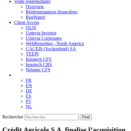
Veille réglementaire
Overview
Réglementations financières
RegWatch
Client Access
OLIS
Uptevia Investor
Uptevia Corporates
WebReporting - North America
CACEIS (Switzerland) SA
TEEPI
Innotech CFS
Innotech CBS
Nehmer CFS
FR
EN
DE
ES
PT
NL
Rechercher
Find
Crédit Agricole S.A. finalise l’acquisition