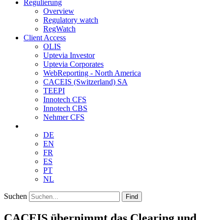
Regulierung
Overview
Regulatory watch
RegWatch
Client Access
OLIS
Uptevia Investor
Uptevia Corporates
WebReporting - North America
CACEIS (Switzerland) SA
TEEPI
Innotech CFS
Innotech CBS
Nehmer CFS
DE
EN
FR
ES
PT
NL
Suchen
Find
CACEIS übernimmt das Clearing und