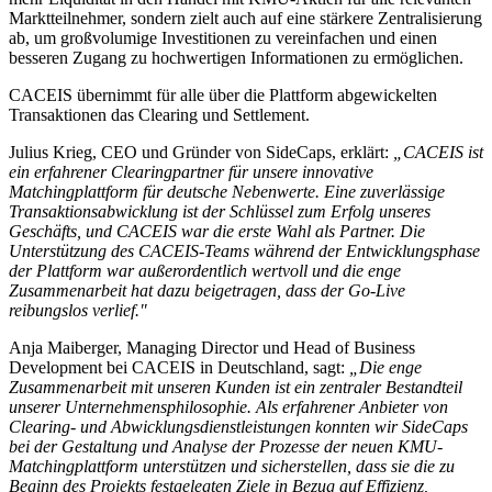
Marktteilnehmer, sondern zielt auch auf eine stärkere Zentralisierung
ab, um großvolumige Investitionen zu vereinfachen und einen
besseren Zugang zu hochwertigen Informationen zu ermöglichen.
CACEIS übernimmt für alle über die Plattform abgewickelten
Transaktionen das Clearing und Settlement.
Julius Krieg, CEO und Gründer von SideCaps, erklärt:
„CACEIS ist
ein erfahrener Clearingpartner für unsere innovative
Matchingplattform für deutsche Nebenwerte. Eine zuverlässige
Transaktionsabwicklung ist der Schlüssel zum Erfolg unseres
Geschäfts, und CACEIS war die erste Wahl als Partner. Die
Unterstützung des CACEIS-Teams während der Entwicklungsphase
der Plattform war außerordentlich wertvoll und die enge
Zusammenarbeit hat dazu beigetragen, dass der Go-Live
reibungslos verlief."
Anja Maiberger, Managing Director und Head of Business
Development bei CACEIS in Deutschland, sagt:
„Die enge
Zusammenarbeit mit unseren Kunden ist ein zentraler Bestandteil
unserer Unternehmensphilosophie. Als erfahrener Anbieter von
Clearing- und Abwicklungsdienstleistungen konnten wir SideCaps
bei der Gestaltung und Analyse der Prozesse der neuen KMU-
Matchingplattform unterstützen und sicherstellen, dass sie die zu
Beginn des Projekts festgelegten Ziele in Bezug auf Effizienz,