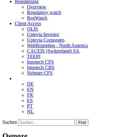
Regulierung
Overview
Regulatory watch
RegWatch
Client Access
OLIS
Uptevia Investor
Uptevia Corporates
WebReporting - North America
CACEIS (Switzerland) SA
TEEPI
Innotech CFS
Innotech CBS
Nehmer CFS
DE
EN
FR
ES
PT
NL
Suchen
Find
Osmoze