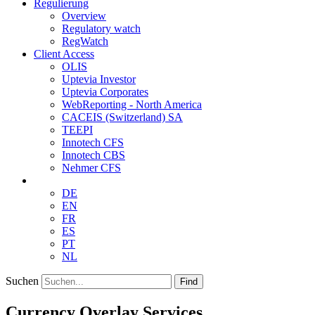
Regulierung
Overview
Regulatory watch
RegWatch
Client Access
OLIS
Uptevia Investor
Uptevia Corporates
WebReporting - North America
CACEIS (Switzerland) SA
TEEPI
Innotech CFS
Innotech CBS
Nehmer CFS
DE
EN
FR
ES
PT
NL
Suchen
Find
Currency Overlay Services