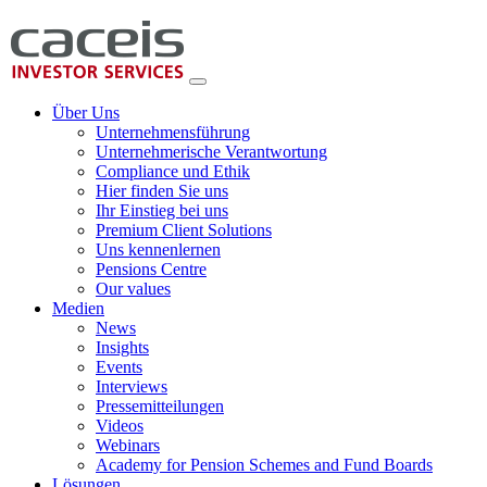
Über Uns
Unternehmensführung
Unternehmerische Verantwortung
Compliance und Ethik
Hier finden Sie uns
Ihr Einstieg bei uns
Premium Client Solutions
Uns kennenlernen
Pensions Centre
Our values
Medien
News
Insights
Events
Interviews
Pressemitteilungen
Videos
Webinars
Academy for Pension Schemes and Fund Boards
Lösungen