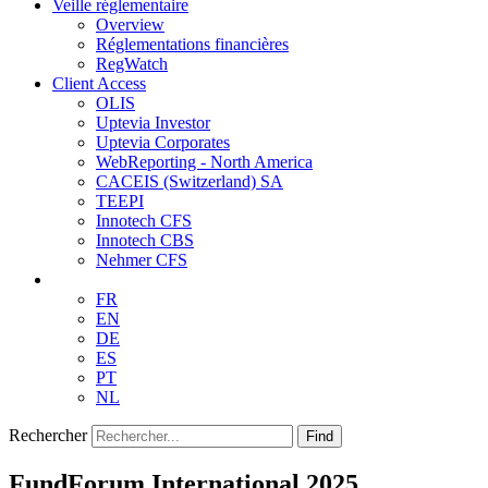
Veille réglementaire
Overview
Réglementations financières
RegWatch
Client Access
OLIS
Uptevia Investor
Uptevia Corporates
WebReporting - North America
CACEIS (Switzerland) SA
TEEPI
Innotech CFS
Innotech CBS
Nehmer CFS
FR
EN
DE
ES
PT
NL
Rechercher
Find
FundForum International 2025