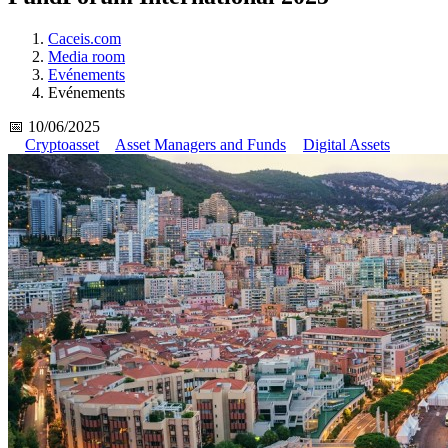
Caceis.com
Media room
Evénements
Evénements
📅 10/06/2025
Cryptoasset
Asset Managers and Funds
Digital Assets