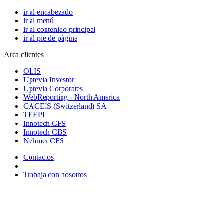
ir al encabezado
ir al menú
ir al contenido principal
ir al pie de página
Area clientes
OLIS
Uptevia Investor
Uptevia Corporates
WebReporting - North America
CACEIS (Switzerland) SA
TEEPI
Innotech CFS
Innotech CBS
Nehmer CFS
Contactos
Trabaja con nosotros