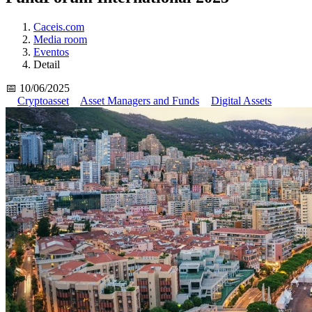
Caceis.com
Media room
Eventos
Detail
📅 10/06/2025
Cryptoasset
Asset Managers and Funds
Digital Assets