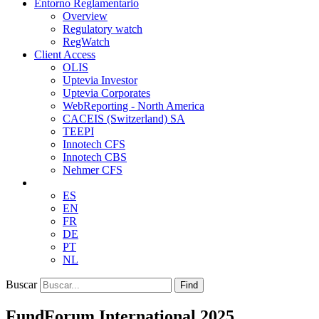
Entorno Reglamentario
Overview
Regulatory watch
RegWatch
Client Access
OLIS
Uptevia Investor
Uptevia Corporates
WebReporting - North America
CACEIS (Switzerland) SA
TEEPI
Innotech CFS
Innotech CBS
Nehmer CFS
ES
EN
FR
DE
PT
NL
Buscar
Find
FundForum International 2025