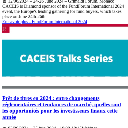
📅
12/06/2024
– 24-26 June 2024 – Grimaldi Forum, Monaco
CACEIS is Diamond sponsor of the FundForum International 2024
event, the Europe's leading gathering for fund buyers, which takes
place on June 24th-26th
En savoir plus
- FundForum International 2024
Prêt de titres en 2024 : entre changements
réglementaires et tendances de marché, quelles sont
les opportunités pour les investisseurs finaux cette
année