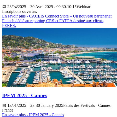
📅
23/04/2025
– 30 Avril 2025 - 09:30-10:15Webinar
Inscriptions ouvertes.
En savoir plus
- CACEIS Connect Store – Un nouveau partenariat
Fintech dédié au reporting CRS et FATCA destiné aux clients
PERES.
IPEM 2025 - Cannes
📅
13/01/2025
– 28-30 January 2025Palais des Festivals - Cannes,
France
En savoir plus
- IPEM 2025 - Cannes