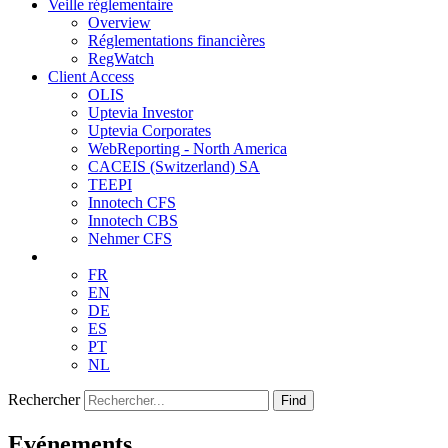
Veille réglementaire
Overview
Réglementations financières
RegWatch
Client Access
OLIS
Uptevia Investor
Uptevia Corporates
WebReporting - North America
CACEIS (Switzerland) SA
TEEPI
Innotech CFS
Innotech CBS
Nehmer CFS
FR
EN
DE
ES
PT
NL
Rechercher
Find
Evénements