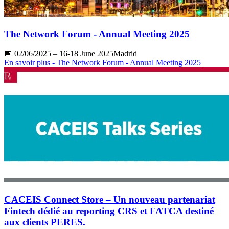
The Network Forum - Annual Meeting 2025
📅
02/06/2025
– 16-18 June 2025Madrid
En savoir plus
- The Network Forum - Annual Meeting 2025
CACEIS Connect Store – Un nouveau partenariat
Fintech dédié au reporting CRS et FATCA destiné
aux clients PERES.