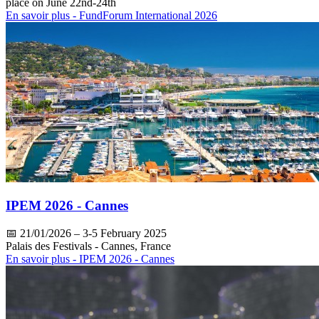
place on June 22nd-24th
En savoir plus
- FundForum International 2026
IPEM 2026 - Cannes
📅
21/01/2026
– 3-5 February 2025
Palais des Festivals - Cannes, France
En savoir plus
- IPEM 2026 - Cannes