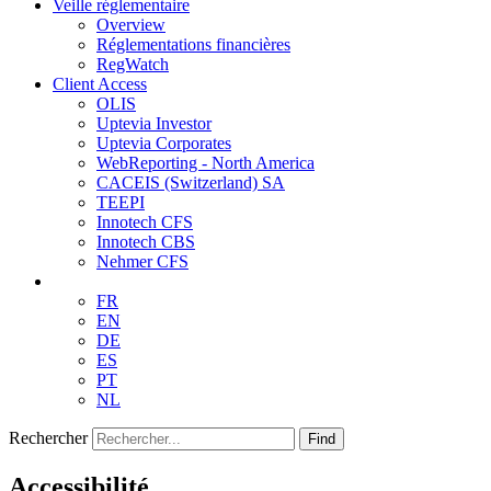
Veille réglementaire
Overview
Réglementations financières
RegWatch
Client Access
OLIS
Uptevia Investor
Uptevia Corporates
WebReporting - North America
CACEIS (Switzerland) SA
TEEPI
Innotech CFS
Innotech CBS
Nehmer CFS
FR
EN
DE
ES
PT
NL
Rechercher
Find
Accessibilité