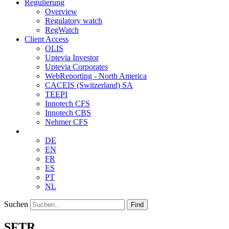
Regulierung
Overview
Regulatory watch
RegWatch
Client Access
OLIS
Uptevia Investor
Uptevia Corporates
WebReporting - North America
CACEIS (Switzerland) SA
TEEPI
Innotech CFS
Innotech CBS
Nehmer CFS
DE
EN
FR
ES
PT
NL
Suchen
Find
SFTR