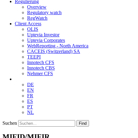
Regulierung
Overview
Regulatory watch
RegWatch
Client Access
OLIS
Uptevia Investor
Uptevia Corporates
WebReporting - North America
CACEIS (Switzerland) SA
TEEPI
Innotech CFS
Innotech CBS
Nehmer CFS
DE
EN
FR
ES
PT
NL
Suchen
Find
MIFID/MIFIR