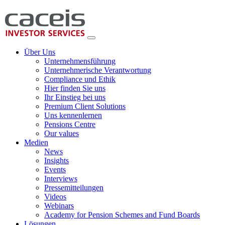
Über Uns
Unternehmensführung
Unternehmerische Verantwortung
Compliance und Ethik
Hier finden Sie uns
Ihr Einstieg bei uns
Premium Client Solutions
Uns kennenlernen
Pensions Centre
Our values
Medien
News
Insights
Events
Interviews
Pressemitteilungen
Videos
Webinars
Academy for Pension Schemes and Fund Boards
Lösungen