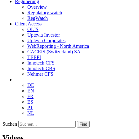
Regulierung
Overview
Regulatory watch
RegWatch
Client Access
OLIS
Uptevia Investor
Uptevia Corporates
WebReporting - North America
CACEIS (Switzerland) SA
TEEPI
Innotech CFS
Innotech CBS
Nehmer CFS
DE
EN
FR
ES
PT
NL
Suchen
Find
Videos