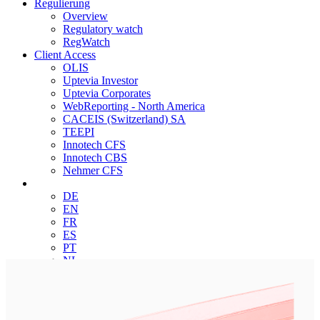
Regulierung
Overview
Regulatory watch
RegWatch
Client Access
OLIS
Uptevia Investor
Uptevia Corporates
WebReporting - North America
CACEIS (Switzerland) SA
TEEPI
Innotech CFS
Innotech CBS
Nehmer CFS
DE
EN
FR
ES
PT
NL
Suchen
Find