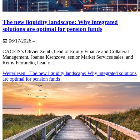
The new liquidity landscape: Why integrated
solutions are optimal for pension funds
📅
06/17/2026
–
CACEIS’s Olivier Zemb, head of Equity Finance and Collateral
Management, Joanna Ksenzova, senior Market Services sales, and
Rémy Ferraretto, head o...
Weiterlesen
- The new liquidity landscape: Why integrated solutions
are optimal for pension funds