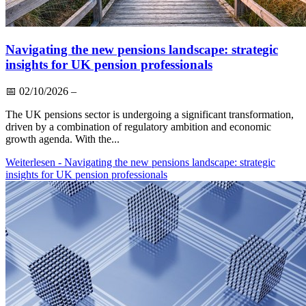
Navigating the new pensions landscape: strategic
insights for UK pension professionals
📅
02/10/2026
–
The UK pensions sector is undergoing a significant transformation,
driven by a combination of regulatory ambition and economic
growth agenda. With the...
Weiterlesen
- Navigating the new pensions landscape: strategic
insights for UK pension professionals