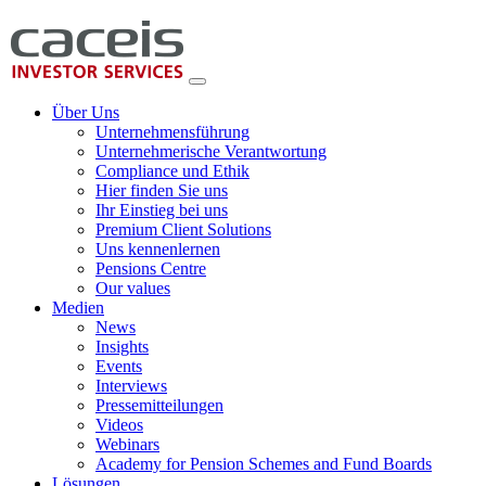
Über Uns
Unternehmensführung
Unternehmerische Verantwortung
Compliance und Ethik
Hier finden Sie uns
Ihr Einstieg bei uns
Premium Client Solutions
Uns kennenlernen
Pensions Centre
Our values
Medien
News
Insights
Events
Interviews
Pressemitteilungen
Videos
Webinars
Academy for Pension Schemes and Fund Boards
Lösungen