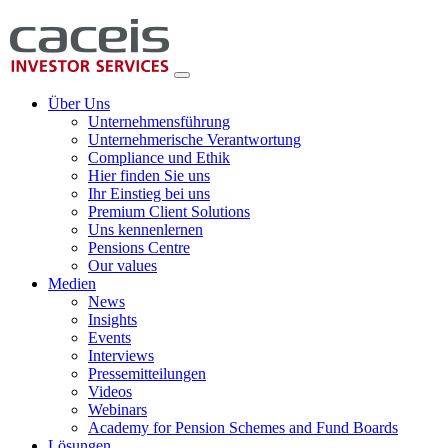
Über Uns
Unternehmensführung
Unternehmerische Verantwortung
Compliance und Ethik
Hier finden Sie uns
Ihr Einstieg bei uns
Premium Client Solutions
Uns kennenlernen
Pensions Centre
Our values
Medien
News
Insights
Events
Interviews
Pressemitteilungen
Videos
Webinars
Academy for Pension Schemes and Fund Boards
Lösungen