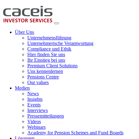
Über Uns
Unternehmensführung
Unternehmerische Verantwortung
Compliance und Ethik
Hier finden Sie uns
Ihr Einstieg bei uns
Premium Client Solutions
Uns kennenlernen
Pensions Centre
Our values
Medien
News
Insights
Events
Interviews
Pressemitteilungen
Videos
Webinars
Academy for Pension Schemes and Fund Boards
Lösungen