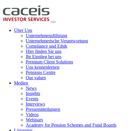
Über Uns
Unternehmensführung
Unternehmerische Verantwortung
Compliance und Ethik
Hier finden Sie uns
Ihr Einstieg bei uns
Premium Client Solutions
Uns kennenlernen
Pensions Centre
Our values
Medien
News
Insights
Events
Interviews
Pressemitteilungen
Videos
Webinars
Academy for Pension Schemes and Fund Boards
Lösungen