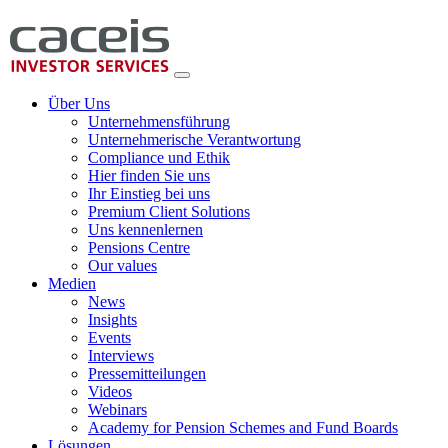
Über Uns
Unternehmensführung
Unternehmerische Verantwortung
Compliance und Ethik
Hier finden Sie uns
Ihr Einstieg bei uns
Premium Client Solutions
Uns kennenlernen
Pensions Centre
Our values
Medien
News
Insights
Events
Interviews
Pressemitteilungen
Videos
Webinars
Academy for Pension Schemes and Fund Boards
Lösungen