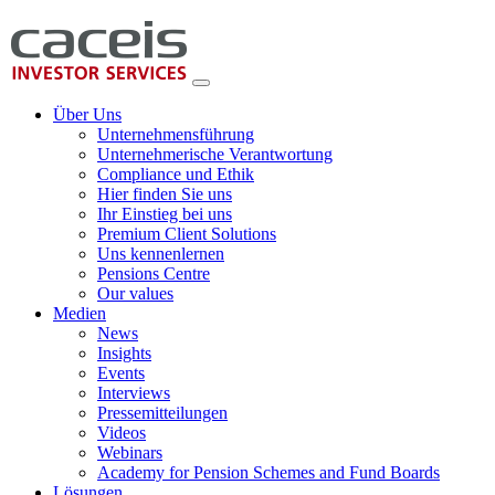
Über Uns
Unternehmensführung
Unternehmerische Verantwortung
Compliance und Ethik
Hier finden Sie uns
Ihr Einstieg bei uns
Premium Client Solutions
Uns kennenlernen
Pensions Centre
Our values
Medien
News
Insights
Events
Interviews
Pressemitteilungen
Videos
Webinars
Academy for Pension Schemes and Fund Boards
Lösungen