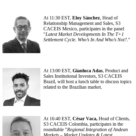
At 11:30 EST,
Eloy Sánchez
, Head of
Relationship Management and Sales, S3
CACEIS Mexico, participates in the panel
"
Latest Market Developments In The T+1
Settlement Cycle. Who’s In And Who’s Not?
."
At 13:00 EST,
Gianluca Adas
, Product and
Sales Institutional Investors, S3 CACEIS
Brazil, will host a lunch table to discuss topics
related to the Brazilian market.
At 16:40 EST,
César Vaca,
Head of Clients,
S3 CACEIS Colombia, participates in the
roundtable "
Regional Integration of Andean
Markets – Market Updates & Latest