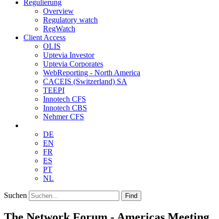
Regulierung
Overview
Regulatory watch
RegWatch
Client Access
OLIS
Uptevia Investor
Uptevia Corporates
WebReporting - North America
CACEIS (Switzerland) SA
TEEPI
Innotech CFS
Innotech CBS
Nehmer CFS
DE
EN
FR
ES
PT
NL
Suchen
Find
The Network Forum - Americas Meeting