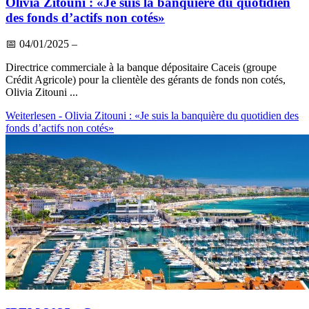
Olivia Zitouni : «Je suis la banquière du quotidien
des fonds d’actifs non cotés»
📅
04/01/2025
–
Directrice commerciale à la banque dépositaire Caceis (groupe
Crédit Agricole) pour la clientèle des gérants de fonds non cotés,
Olivia Zitouni ...
Weiterlesen
- Olivia Zitouni : «Je suis la banquière du quotidien des
fonds d’actifs non cotés»