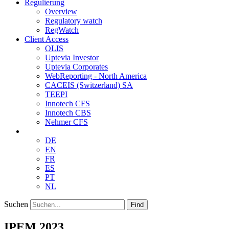
Regulierung
Overview
Regulatory watch
RegWatch
Client Access
OLIS
Uptevia Investor
Uptevia Corporates
WebReporting - North America
CACEIS (Switzerland) SA
TEEPI
Innotech CFS
Innotech CBS
Nehmer CFS
DE
EN
FR
ES
PT
NL
Suchen
Find
IPEM 2023