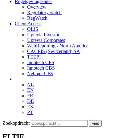
Regelgevingskader
Overview
Regulatory watch
RegWatch
Client Access
OLIS
Uptevia Investor
Uptevia Corporates
WebReporting - North America
CACEIS (Switzerland) SA
TEEPI
Innotech CFS
Innotech CBS
Nehmer CFS
NL
EN
FR
DE
ES
PT
Zoekopdracht
Find
ELTIF