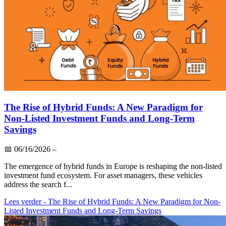
The Rise of Hybrid Funds: A New Paradigm for
Non-Listed Investment Funds and Long-Term
Savings
📅
06/16/2026
–
The emergence of hybrid funds in Europe is reshaping the non-listed
investment fund ecosystem. For asset managers, these vehicles
address the search f...
Lees verder
- The Rise of Hybrid Funds: A New Paradigm for Non-
Listed Investment Funds and Long-Term Savings