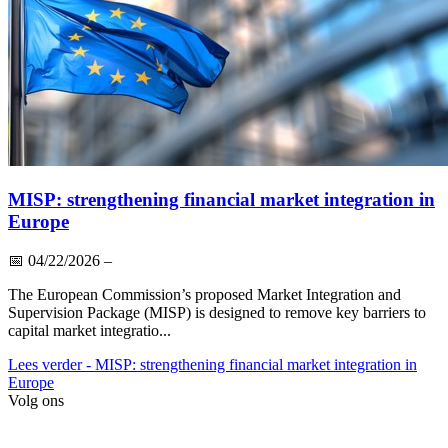
MISP: strengthening financial market integration in
Europe
📅
04/22/2026
–
The European Commission’s proposed Market Integration and
Supervision Package (MISP) is designed to remove key barriers to
capital market integratio...
Lees verder
- MISP: strengthening financial market integration in
Europe
Volg ons