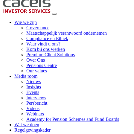
Wie we zijn
Governance
Maatschappelijk verantwoord ondernemen
Compliance en Ethiek
Waar vindt u ons?
Kom bij ons werken
Premium Client Solutions
Over Ons
Pensions Centre
Our values
Media room
Nieuws
Insights
Events
Interviews
Persbericht
Videos
Webinars
Academy for Pension Schemes and Fund Boards
Wat we doen
Regelgevingskader