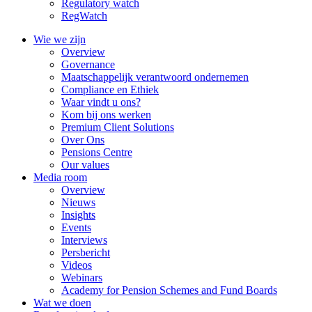
Regulatory watch
RegWatch
Wie we zijn
Overview
Governance
Maatschappelijk verantwoord ondernemen
Compliance en Ethiek
Waar vindt u ons?
Kom bij ons werken
Premium Client Solutions
Over Ons
Pensions Centre
Our values
Media room
Overview
Nieuws
Insights
Events
Interviews
Persbericht
Videos
Webinars
Academy for Pension Schemes and Fund Boards
Wat we doen