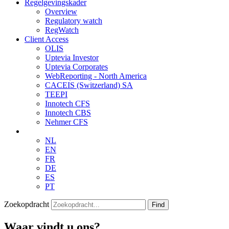
Regelgevingskader
Overview
Regulatory watch
RegWatch
Client Access
OLIS
Uptevia Investor
Uptevia Corporates
WebReporting - North America
CACEIS (Switzerland) SA
TEEPI
Innotech CFS
Innotech CBS
Nehmer CFS
NL
EN
FR
DE
ES
PT
Zoekopdracht
Find
Waar vindt u ons?