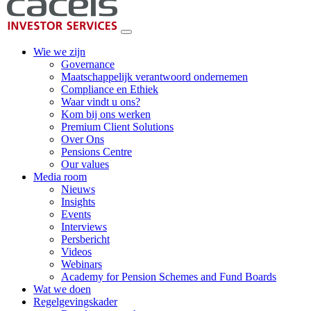
Wie we zijn
Governance
Maatschappelijk verantwoord ondernemen
Compliance en Ethiek
Waar vindt u ons?
Kom bij ons werken
Premium Client Solutions
Over Ons
Pensions Centre
Our values
Media room
Nieuws
Insights
Events
Interviews
Persbericht
Videos
Webinars
Academy for Pension Schemes and Fund Boards
Wat we doen
Regelgevingskader