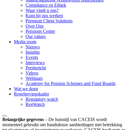
Compliance en Ethiek
Waar vindt u ons?
Kom bij ons werken
Premium Client Solutions
Over Ons
Pensions Centre
Our values
Media room
Nieuws
Insights
Events
Interviews
Persbericht
Videos
Webinars
Academy for Pension Schemes and Fund Boards
Wat we doen
Regelgevingskader
Regulatory watch
RegWatch
Belangrijke gegevens
–
De huisstijl van CACEIS wordt
momenteel gebruikt om frauduleuze aanbiedingen met betrekking
tot plaatsingen of investeringen te verkopen. CACEIS heeft niets te