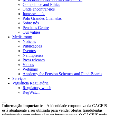
Compliance and Ethics
Onde encontrar-nos
Junte-se a nós
Polo Grandes Clientelas
Sobre nós
Pensions Centre
Our values
Media room
Notícias
Publicações
Eventos
Na imprensa
Press releases
Videos
Webinars
Academy for Pension Schemes and Fund Boards
Serviços
Vigilância Regulatória
Regulatory watch
RegWatch
Informação importante
–
A identidade corporativa da CACEIS
está atualmente a ser utilizada para vender ofertas fraudulentas
relacionadas com colocações ou investimentos. O CACEIS nada