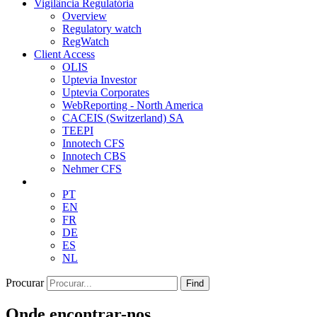
Vigilância Regulatória
Overview
Regulatory watch
RegWatch
Client Access
OLIS
Uptevia Investor
Uptevia Corporates
WebReporting - North America
CACEIS (Switzerland) SA
TEEPI
Innotech CFS
Innotech CBS
Nehmer CFS
PT
EN
FR
DE
ES
NL
Procurar
Find
Onde encontrar-nos