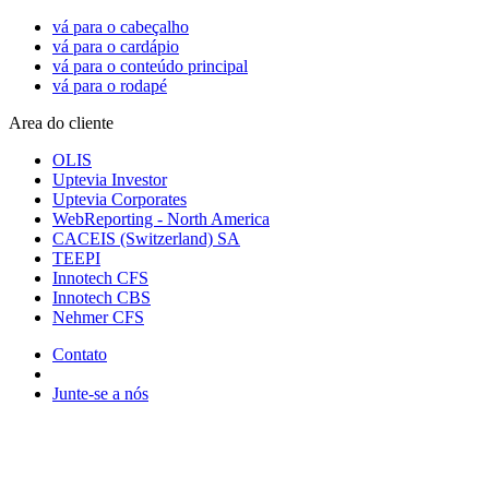
vá para o cabeçalho
vá para o cardápio
vá para o conteúdo principal
vá para o rodapé
Area do cliente
OLIS
Uptevia Investor
Uptevia Corporates
WebReporting - North America
CACEIS (Switzerland) SA
TEEPI
Innotech CFS
Innotech CBS
Nehmer CFS
Contato
Junte-se a nós