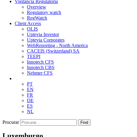
Vigilância Regulatória
Overview
Regulatory watch
RegWatch
Client Access
OLIS
Uptevia Investor
Uptevia Corporates
WebReporting - North America
CACEIS (Switzerland) SA
TEEPI
Innotech CFS
Innotech CBS
Nehmer CFS
PT
EN
FR
DE
ES
NL
Procurar
Find
Luxemburgo