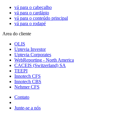
vá para o cabeçalho
vá para o cardápio
vá para o conteúdo principal
vá para o rodapé
Area do cliente
OLIS
Uptevia Investor
Uptevia Corporates
WebReporting - North America
CACEIS (Switzerland) SA
TEEPI
Innotech CFS
Innotech CBS
Nehmer CFS
Contato
Junte-se a nós