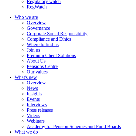
Regulatory watch
RegWatch
Who we are
Overview
Governance
Corporate Social Responsibility
Compliance and Ethics
Where to find us
Join us
Premium Client Solutions
About Us
Pensions Centre
Our values
What's new
Overview
News
Insights
Events
Interviews
Press releases
Videos
Webinars
Academy for Pension Schemes and Fund Boards
What we do