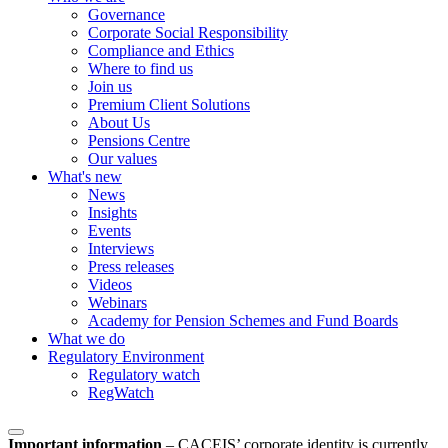
Governance
Corporate Social Responsibility
Compliance and Ethics
Where to find us
Join us
Premium Client Solutions
About Us
Pensions Centre
Our values
What's new
News
Insights
Events
Interviews
Press releases
Videos
Webinars
Academy for Pension Schemes and Fund Boards
What we do
Regulatory Environment
Regulatory watch
RegWatch
Important information
–
CACEIS’ corporate identity is currently