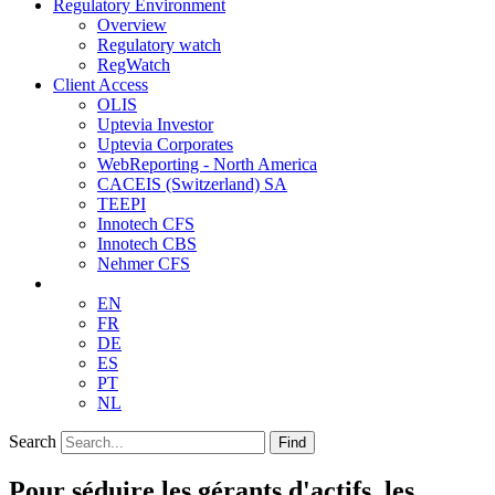
Regulatory Environment
Overview
Regulatory watch
RegWatch
Client Access
OLIS
Uptevia Investor
Uptevia Corporates
WebReporting - North America
CACEIS (Switzerland) SA
TEEPI
Innotech CFS
Innotech CBS
Nehmer CFS
EN
FR
DE
ES
PT
NL
Search
Find
Pour séduire les gérants d'actifs, les