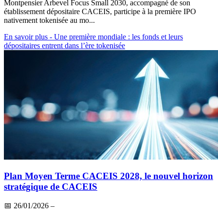
Montpensier Arbevel Focus Small 2030, accompagné de son
établissement dépositaire CACEIS, participe à la première IPO
nativement tokenisée au mo...
En savoir plus
- Une première mondiale : les fonds et leurs
dépositaires entrent dans l’ère tokenisée
Plan Moyen Terme CACEIS 2028, le nouvel horizon
stratégique de CACEIS
📅
26/01/2026
–