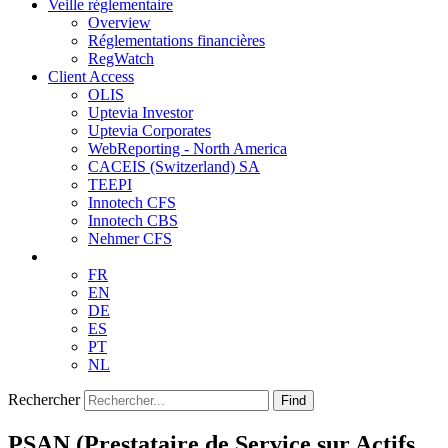
Veille réglementaire
Overview
Réglementations financières
RegWatch
Client Access
OLIS
Uptevia Investor
Uptevia Corporates
WebReporting - North America
CACEIS (Switzerland) SA
TEEPI
Innotech CFS
Innotech CBS
Nehmer CFS
FR
EN
DE
ES
PT
NL
Rechercher
Find
PSAN (Prestataire de Service sur Actifs