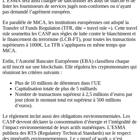
L’ESMA sera ainsi chargée de sanctionner les abus de marché et de
lister les fournisseurs de services jugés non-conformes ou n’ayant
pas demandé l’agrément européen.
En parallèle de MiCA, les institutions européennes ont adopté la
Transfer of Funds Regulation (TFR, dite « travel rule »). Cette travel
rule soumettra les CASP aux règles de lutte contre le blanchiment et
le financement du terrorisme (LCB-FT), pour toutes les transactions
supérieures à 1000€. La TFR s’appliquera en même temps que
MiCA.
Enfin, l’Autorité Bancaire Européenne (EBA) classifiera chaque
actif inscrit sur une blockchain. Elle régulera les cryptomonnaies qui
réuniront les critères suivants :
Plus de 10 millions de détenteurs dans l’UE
Capitalisation totale de plus de 5 milliards
Nombre de transactions supérieur à 2,5 millions d’euros par
jour (dont le montant total est supérieur à 500 millions
d’euros).
Le règlement inclut aussi des obligations environnementales. Les
CASP devront déclarer la consommation d’énergie et l’intégralité de
l’impact environnemental de leurs actifs numériques. L’ESMA
publiera des RTS (Regulatory Technical Standards) sur le respect
des impératifs environnementaux. Le « proof of work » n’est