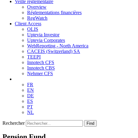
Veille réglementaire
Overview
Réglementations financières
RegWatch
Client Access
OLIS
Uptevia Investor
Uptevia Corporates
WebReporting - North America
CACEIS (Switzerland) SA
TEEPI
Innotech CFS
Innotech CBS
Nehmer CFS
FR
EN
DE
ES
PT
NL
Rechercher
Find
Pension Fund