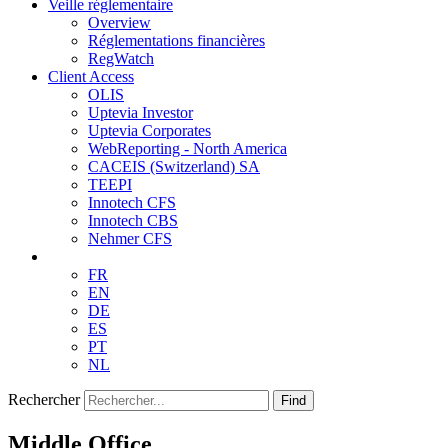
Veille réglementaire
Overview
Réglementations financières
RegWatch
Client Access
OLIS
Uptevia Investor
Uptevia Corporates
WebReporting - North America
CACEIS (Switzerland) SA
TEEPI
Innotech CFS
Innotech CBS
Nehmer CFS
FR
EN
DE
ES
PT
NL
Rechercher
Find
Middle Office