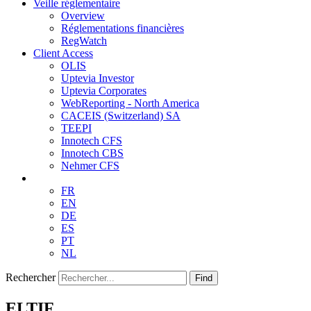
Veille réglementaire
Overview
Réglementations financières
RegWatch
Client Access
OLIS
Uptevia Investor
Uptevia Corporates
WebReporting - North America
CACEIS (Switzerland) SA
TEEPI
Innotech CFS
Innotech CBS
Nehmer CFS
FR
EN
DE
ES
PT
NL
Rechercher
Find
ELTIF