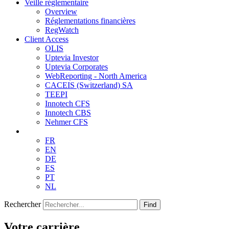
Veille réglementaire
Overview
Réglementations financières
RegWatch
Client Access
OLIS
Uptevia Investor
Uptevia Corporates
WebReporting - North America
CACEIS (Switzerland) SA
TEEPI
Innotech CFS
Innotech CBS
Nehmer CFS
FR
EN
DE
ES
PT
NL
Rechercher
Find
Votre carrière