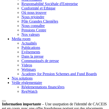
Responsabilité Sociétale d'Entreprise
Conformité et Ethique
Où nous trouver
Nous rejoindre
Pôle Grandes Clientèles
Nous connaître
Pensions Centre
Nos valeurs
Media room
Actualités
Publications
Evénements
Dans la presse
Communiqués de presse
Videos
Webinars
Academy for Pension Schemes and Fund Boards
Nos solutions
Veille réglementaire
Réglementations financières
RegWatch
Information importante
–
Une usurpation de l'identité de CACEIS
est en cours avec une offre frauduleuse portant sur des placements