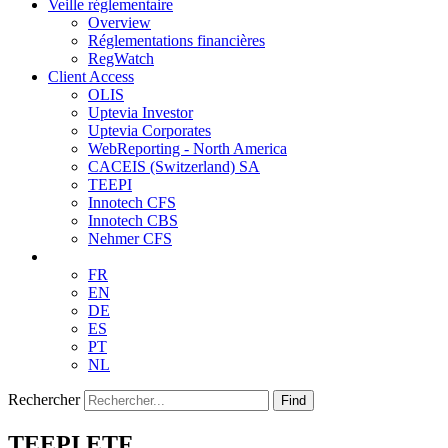
Veille réglementaire
Overview
Réglementations financières
RegWatch
Client Access
OLIS
Uptevia Investor
Uptevia Corporates
WebReporting - North America
CACEIS (Switzerland) SA
TEEPI
Innotech CFS
Innotech CBS
Nehmer CFS
FR
EN
DE
ES
PT
NL
Rechercher
Find
TEEPI ETF