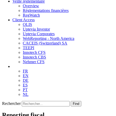
Veille réglementaire
Overview
Réglementations financières
RegWatch
Client Access
OLIS
Uptevia Investor
Uptevia Corporates
WebReporting - North America
CACEIS (Switzerland) SA
TEEPI
Innotech CFS
Innotech CBS
Nehmer CFS
FR
EN
DE
ES
PT
NL
Rechercher
Find
Reporting fiscal