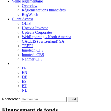
Veille réglementaire
Overview
Réglementations financières
RegWatch
Client Access
OLIS
Uptevia Investor
Uptevia Corporates
WebReporting - North America
CACEIS (Switzerland) SA
TEEPI
Innotech CFS
Innotech CBS
Nehmer CFS
FR
EN
DE
ES
PT
NL
Rechercher
Find
Financement de fonds