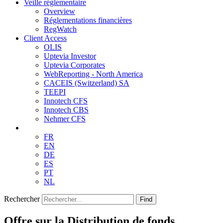
Veille réglementaire
Overview
Réglementations financières
RegWatch
Client Access
OLIS
Uptevia Investor
Uptevia Corporates
WebReporting - North America
CACEIS (Switzerland) SA
TEEPI
Innotech CFS
Innotech CBS
Nehmer CFS
FR
EN
DE
ES
PT
NL
Rechercher
Find
Offre sur la Distribution de fonds