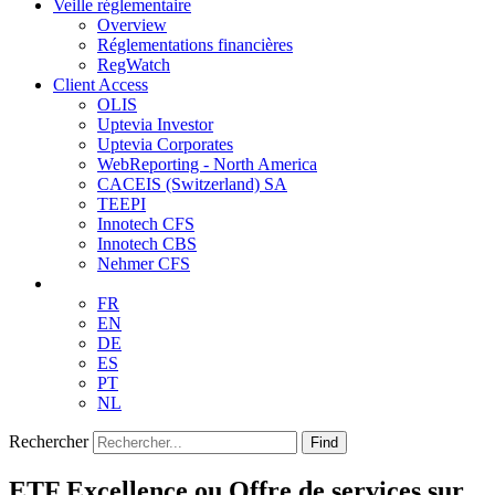
Veille réglementaire
Overview
Réglementations financières
RegWatch
Client Access
OLIS
Uptevia Investor
Uptevia Corporates
WebReporting - North America
CACEIS (Switzerland) SA
TEEPI
Innotech CFS
Innotech CBS
Nehmer CFS
FR
EN
DE
ES
PT
NL
Rechercher
Find
ETF Excellence ou Offre de services sur