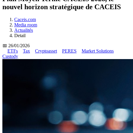
nouvel horizon stratégique de CACEIS
Caceis.com
Media room
Actualités
Detail
📅 26/01/2026
ETFs
Tax
Cryptoasset
PERES
Market Solutions
Custody