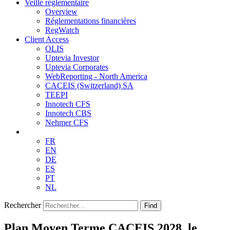
Veille réglementaire
Overview
Réglementations financières
RegWatch
Client Access
OLIS
Uptevia Investor
Uptevia Corporates
WebReporting - North America
CACEIS (Switzerland) SA
TEEPI
Innotech CFS
Innotech CBS
Nehmer CFS
FR
EN
DE
ES
PT
NL
Rechercher
Find
Plan Moyen Terme CACEIS 2028, le