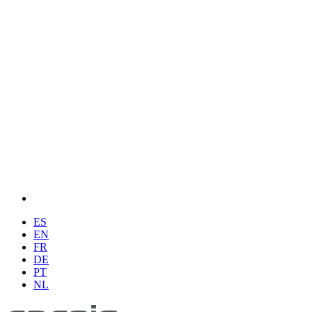
ES
EN
FR
DE
PT
NL