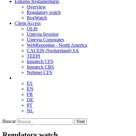
Entorno Reglamentario
Overview
Regulatory watch
RegWatch
Client Access
OLIS
Uptevia Investor
Uptevia Corporates
WebReporting - North America
CACEIS (Switzerland) SA
TEEPI
Innotech CFS
Innotech CBS
Nehmer CFS
ES
EN
FR
DE
PT
NL
Buscar
Find
Regulatory watch