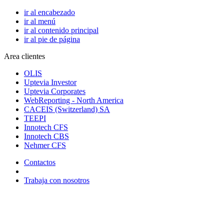
ir al encabezado
ir al menú
ir al contenido principal
ir al pie de página
Area clientes
OLIS
Uptevia Investor
Uptevia Corporates
WebReporting - North America
CACEIS (Switzerland) SA
TEEPI
Innotech CFS
Innotech CBS
Nehmer CFS
Contactos
Trabaja con nosotros