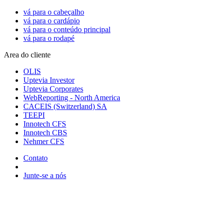
vá para o cabeçalho
vá para o cardápio
vá para o conteúdo principal
vá para o rodapé
Area do cliente
OLIS
Uptevia Investor
Uptevia Corporates
WebReporting - North America
CACEIS (Switzerland) SA
TEEPI
Innotech CFS
Innotech CBS
Nehmer CFS
Contato
Junte-se a nós