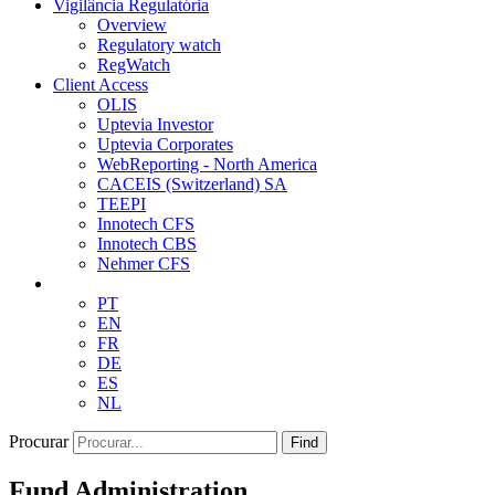
Vigilância Regulatória
Overview
Regulatory watch
RegWatch
Client Access
OLIS
Uptevia Investor
Uptevia Corporates
WebReporting - North America
CACEIS (Switzerland) SA
TEEPI
Innotech CFS
Innotech CBS
Nehmer CFS
PT
EN
FR
DE
ES
NL
Procurar
Find
Fund Administration