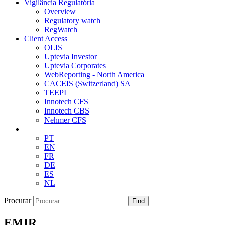
Vigilância Regulatória
Overview
Regulatory watch
RegWatch
Client Access
OLIS
Uptevia Investor
Uptevia Corporates
WebReporting - North America
CACEIS (Switzerland) SA
TEEPI
Innotech CFS
Innotech CBS
Nehmer CFS
PT
EN
FR
DE
ES
NL
Procurar
Find
EMIR