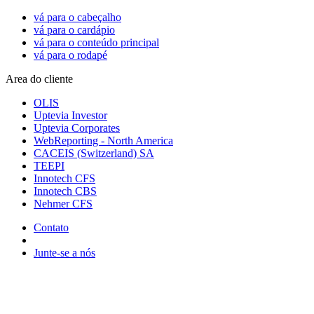
vá para o cabeçalho
vá para o cardápio
vá para o conteúdo principal
vá para o rodapé
Area do cliente
OLIS
Uptevia Investor
Uptevia Corporates
WebReporting - North America
CACEIS (Switzerland) SA
TEEPI
Innotech CFS
Innotech CBS
Nehmer CFS
Contato
Junte-se a nós