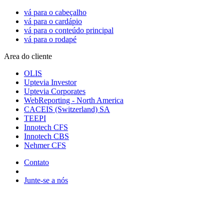
vá para o cabeçalho
vá para o cardápio
vá para o conteúdo principal
vá para o rodapé
Area do cliente
OLIS
Uptevia Investor
Uptevia Corporates
WebReporting - North America
CACEIS (Switzerland) SA
TEEPI
Innotech CFS
Innotech CBS
Nehmer CFS
Contato
Junte-se a nós