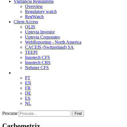
Vigilância Regulatória
Overview
Regulatory watch
RegWatch
Client Access
OLIS
Uptevia Investor
Uptevia Corporates
WebReporting - North America
CACEIS (Switzerland) SA
TEEPI
Innotech CFS
Innotech CBS
Nehmer CFS
PT
EN
FR
DE
ES
NL
Procurar
Find
Carbometrix