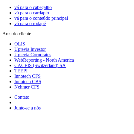
vá para o cabeçalho
vá para o cardápio
vá para o conteúdo principal
vá para o rodapé
Area do cliente
OLIS
Uptevia Investor
Uptevia Corporates
WebReporting - North America
CACEIS (Switzerland) SA
TEEPI
Innotech CFS
Innotech CBS
Nehmer CFS
Contato
Junte-se a nós