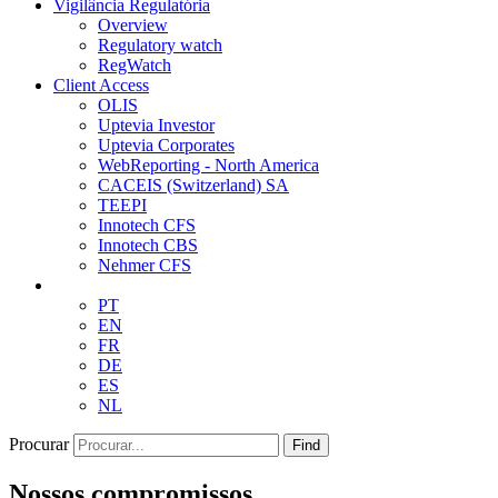
Vigilância Regulatória
Overview
Regulatory watch
RegWatch
Client Access
OLIS
Uptevia Investor
Uptevia Corporates
WebReporting - North America
CACEIS (Switzerland) SA
TEEPI
Innotech CFS
Innotech CBS
Nehmer CFS
PT
EN
FR
DE
ES
NL
Procurar
Find
Nossos compromissos